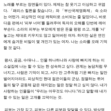
노래를 부르는 장면들이 있다. 제제는 참 웃기고 이상하고 귀엽
다. 「패리스 힐튼을 찾습니다」와 「부산국제영화제」 속 소라
는 어떤가. 피상적인 여성 캐릭터로 소비되는 줄 알았더니, 바로
다음 편에서 ‘피부 너머’를 들려주며 독자의 오해를 단번에 깨어
부순다. 소라의 피부는 부모에게 받은 돈을 펑펑 쓰고, 개를 ‘사’
놓고는 제대로 키우지도 않고 잃어버린 여자. 하지만 실은 연인
에게 숨겨둔 비밀이 몇 개인가 있는 여자. 나는 소라를 오래 기억
할 것 같다.
왕샤, 곰곰, 수/유나… 인물 하나하나와 사랑에 빠지게 하는 이
소설집에 나는 할 수 있는 한 성숙하고 싶다. 관계는 농담처럼 무
너지고, 사람은 기억이 되고, 서다 만 고추처럼 기운 빠지는 일만
벌어지더라도. 피상적인 현대 젊은이들의 군상, 점멸하는 퀴어
들의 탈구 공동체 같은 재미없는 말은 정말 하고 싶지 않다. 내가
사랑하는 인물들이 “우리는 아무것도 아니다.”라고 말할 때 내가
할 수 있는 일은 고개를 끄덕이는 것.
피부는 가장 깊고, 피부는 다른 피부와 맞닿을 수 있다. 박상영