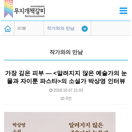
리뷰
작가와의 만남
무책임한 추천도서
작가와의 만남
전지적 퀴어시점
작가와의 만남
가장 깊은 피부 ― <알려지지 않은 예술가의 눈
지난 게시글
물과 자이툰 파스타>의 소설가 박상영 인터뷰
2018-10-07 21:03
0건
본문