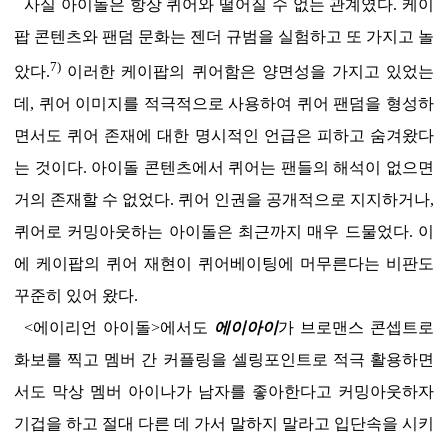
사실 아이돌은 항상 퀴어와 떨어질 수 없는 관계였다. 케이
팝 콘텐츠와
팬덤 문화
는 젠더 규범을 실험하고 또 가지고 놀
7)
았다.
이러한 케이팝의 퀴어함은 양면성을 가지고 있었는
데, 퀴어 이미지를 적극적으로 사용하여 퀴어 팬덤을 형성하
면서도 퀴어 존재에 대한 명시적인 언급은 피하고 숨겨왔다
는 것이다. 아이돌 콘텐츠에서 퀴어는 팬들의 해석이 없으면
거의 존재할 수 없었다. 퀴어 인권을 공개적으로 지지하거나,
퀴어로 커밍아웃하는 아이돌은 최근까지 매우 드물었다. 이
에 케이팝의 퀴어 재현이 퀴어베이팅에 머무른다는 비판도
꾸준히
있어 왔다.
<에이리언 아이돌>에서도
에이아이
가 브로맨스 콘셉트로
화보를 찍고 멤버 간 커플링을 셀링포인트로 적극 활용하면
서도 막상 멤버 아이나가 남자를 좋아한다고 커밍아웃하자
기겁을 하고 절대 다른 데 가서 말하지 말라고 입단속을 시키