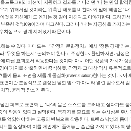
 ‘올드독코퍼레이션’에 지원하고 결과를 기다리던 ‘나’는 만일 합격
우기 위해서일 것이라는 위축된 태도를 비친다. 이 말에 혜령은 ‘나’
 이것을 자신에게도 옮기는 것 같아 지친다고 이야기한다. 그러면서 
족한 것”(109)이라며 다그친다. 그러나 ‘나’는 자긍심을 가지라는
미 수치심으로 경계 지어졌기 때문이다.
 참고해볼 수 있다. 아메드는 『감정의 문화정치』에서 ‘정동 경제’라는
라 ‘무엇을 하는지’ 논의해야 한다고 주장한다. 환언하자면, 감정은 
에 따른 효과로서 작동한다는 것이다. 마치 어떤 상품의 가치가 상
‘잉여’가치를 산출하면서 증식하듯, 감정과 그 대상 역시 유동적으
몸의 표면을 새롭게 물질화(materialisation)한다는 것이다. 아
르면 몸의 표면이란 본질적으로 결정된 닫힌 범주가 아니라 열린 범주로서 
적, 윤리적 장소가 된다.
n)을 남긴 피부로 표면화 된 ‘나’의 몸은 스스로를 드러내고 싶다가도 
중의 작용이 있다고 설명한다. 목격자를 필요로 하는 수치심은 주체
를 억압해야 하는 고통의 반복으로 작용한다. 트랜스 남성의 몸에 
티브를 상상하며 이를 애인에게 풀어놓는 습관을 가지고 있다. 혜령