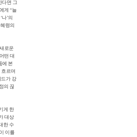
한다면 그
에게 “늘
‘나’의
 혜령의
 새로운
어떤 대
품에 본
로 흐르며
메드가 강
감정의 끊
숨기게 한
가 대상
대한 수
이 이를