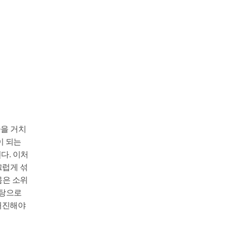
술을 거치
이 되는
다. 이처
끄럽게 섞
몸은 소위
바탕으로
매진해야