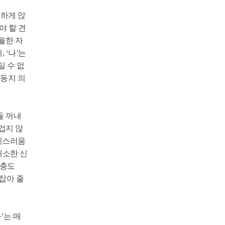
정하게 앉
야 할 견
월한 자
 ‘나’는
 수 없
“동지 의
둘 꺼내
겁지 않
수치스러움
왜소한 신
고충도
잡아 줄
’는 매