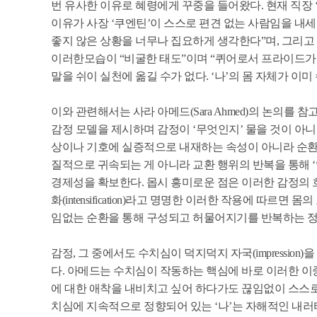
번 유사한 이유로 혜령에게 꾸중을 들어왔다. 현재 직장
이유가 사장 ‘쿠엔틴’이 스스로 편견 없는 사람임을 내세
좋지 않은 상황을 너무나 집요하게 생각한다”며, 그리고
이러한모습이 “비굴한 태도”이며 “퀴어로서 프라이드가 부
말을 쉬이 실천에 옮길 수가 없다. ‘나’의 몸 자체가 이
이와 관련해서는 사라 아메드(Sara Ahmed)의 논의를
감정 모델을 제시하며 감정이 ‘무엇인지’ 물을 것이 아니
상이나 기호에 실증적으로 내재하는 속성이 아니라 순환
질적으로 귀속되는 게 아니라 교환 행위의 반복을 통해 
경제성을 확보한다. 몹시 흥미로운 점은 이러한 감정의 흐름이 
화(intensification)라고 명명한 이러한 작용에 따
임없는 순환을 통해 구성되고 허물어지기를 반복하는 정치
감정, 그 중에서도 수치심이 덕지덕지 자국(impressio
다. 아메드는 수치심이 작동하는 핵심에 바로 이러한 이
에 대한 애착을 내비치고 싶어 하다가도 끊임없이 스스로
치심에 지속적으로 정향되어 있는 ‘나’는 자해적인 내러