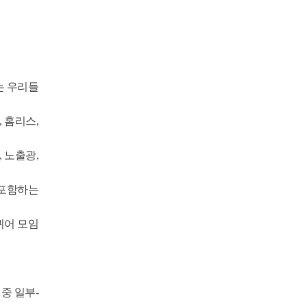
는 우리들
 홈리스,
 노출광,
 포함하는
퀴어 모임
 중 일부-