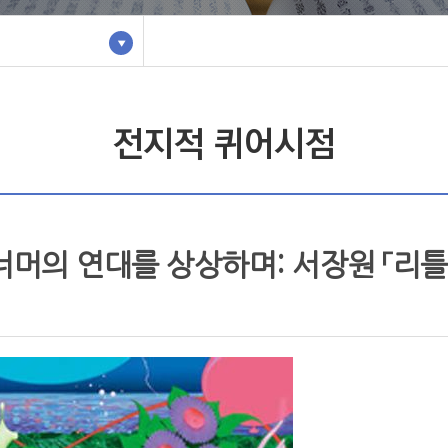
서
전지적 퀴어시점
너머의 연대를 상상하며: 서장원 「리틀