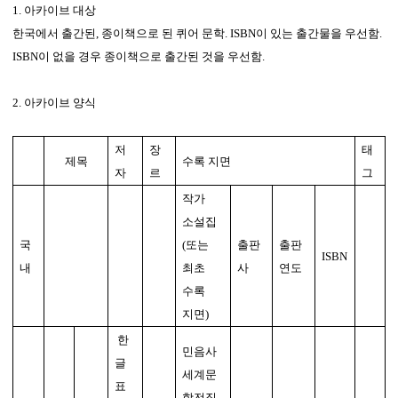
1. 아카이브 대상
한국에서 출간된
,
종이책으로 된 퀴어 문학
. ISBN
이 있는 출간물을 우선함
.
ISBN
이 없을 경우 종이책으로 출간된 것을 우선함
.
2. 아카이브 양식
저
장
태
제목
수록 지면
자
르
그
작가
소설집
국
(또는
출판
출판
ISBN
내
최초
사
연도
수록
지면)
한
민음사
글
세계문
표
학전집