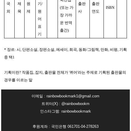
국
제
원
기/
출판
출판
(또는 가
ISBN
외
목
제
원
사
연도
장 가까
어
운 번역
표
출간)
기
* 장르: 시, 단편소설, 장편소설, 에세이, 희곡, 동화/그림책, 만화, 비평, 기획
중 택1
기획이란? 작품집, 잡지, 출판물 전체가 '퀴어'라는 주제로 기획된 출판물의
경우를 이르는 말
이메일 : rainbowbookmark1@gmail.com
트위터(X) : @rainbowbookm
인스타그램: rainbowbookmark
후원계좌 : 국민은행 061701-04-278263