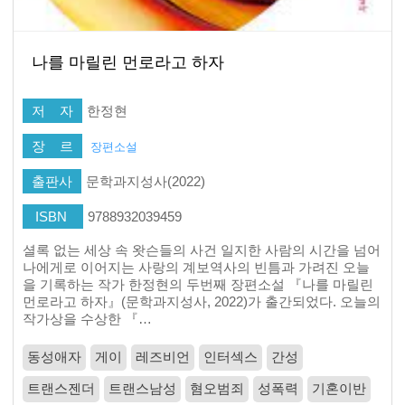
나를 마릴린 먼로라고 하자
저 자
한정현
장 르
장편소설
출판사
문학과지성사(2022)
ISBN
9788932039459
셜록 없는 세상 속 왓슨들의 사건 일지한 사람의 시간을 넘어
나에게로 이어지는 사랑의 계보역사의 빈틈과 가려진 오늘
을 기록하는 작가 한정현의 두번째 장편소설 『나를 마릴린
먼로라고 하자』(문학과지성사, 2022)가 출간되었다. 오늘의
작가상을 수상한 『…
동성애자
게이
레즈비언
인터섹스
간성
트랜스젠더
트랜스남성
혐오범죄
성폭력
기혼이반