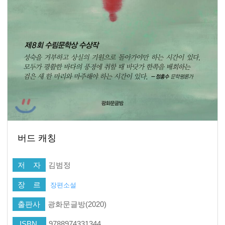
버드 캐칭
저 자
김범정
장 르
장편소설
출판사
광화문글방(2020)
ISBN
9788974331344