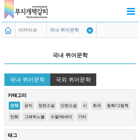
아카이브
국내 퀴어문학
무책활용가이드
국내 퀴어문학
검색도움말
퀴어문학 DB
국내 퀴어문학
국외 퀴어문학
카테고리
전체
공지
장편소설
단편소설
시
희곡
동화/그림책
만화
그래픽노블
수필/에세이
기타
태그