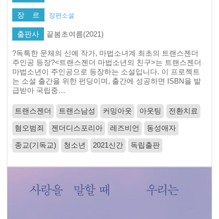
장 르
장편소설
출판사
끝봄초여름(2021)
?독특한 문체의 신예 작가, 마법소녀계 최초의 트랜스젠더
주인공 등장?<트랜스젠더 마법소년의 친구>는 트랜스젠더
마법소년이 주인공으로 등장하는 소설입니다. 이 프로젝트
는 소설 출간을 위한 펀딩이며, 출간에 성공하면 ISBN을 발
급받아 국립중…
트랜스젠더
트랜스남성
커밍아웃
아웃팅
전환치료
혐오범죄
젠더디스포리아
레즈비언
동성애자
종교(기독교)
청소년
2021신간
독립출판