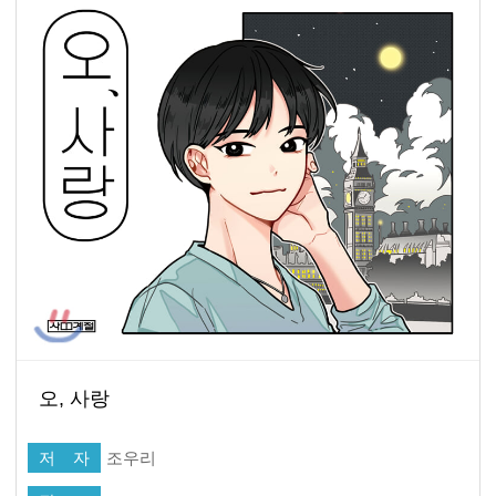
오, 사랑
저 자
조우리