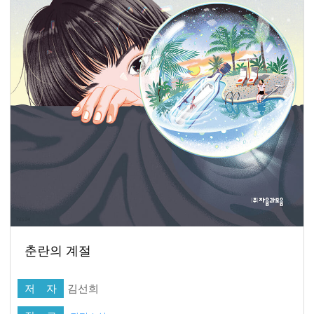
춘란의 계절
저 자
김선희