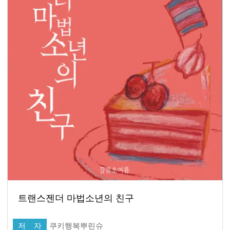
트랜스젠더 마법소년의 친구
저 자
쿠키행복뿌린슈