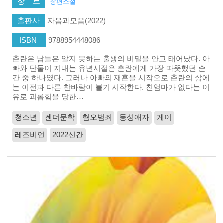
장 르
장편소설
출판사
자음과모음(2022)
ISBN
9788954448086
춘란은 남들은 알지 못하는 출생의 비밀을 안고 태어났다. 아
빠와 단둘이 지내는 유년시절은 춘란에게 가장 따뜻했던 순
간 중 하나였다. 그러나 아빠의 재혼을 시작으로 춘란의 삶에
는 이전과 다른 찬바람이 불기 시작한다. 친엄마가 없다는 이
유로 괴롭힘을 당한…
청소년
젠더문학
혐오범죄
동성애자
게이
레즈비언
2022신간