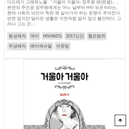
다드래기 그래픽노블 『거울아 거울아: 장주원 편(완결)』.
본편의 주인공 장주원에게는 어느 날부터 HIV 보균자라는,
현대 사회의 낙인이 찍힌 채 살아가야 하는 운명이 주어진다.
반전 없지만 달라진 생활은 이전처럼 달지 않고 불안하다. 그
러나 그는 끈…
동성애자
게이
HIV/AIDS
2017신간
혐오범죄
무성애자
에이섹슈얼
아웃팅