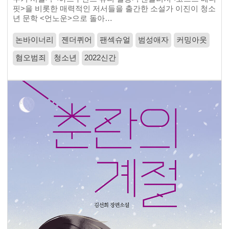
핏>을 비롯한 매력적인 저서들을 출간한 소설가 이진이 청소
년 문학 <언노운>으로 돌아…
논바이너리
젠더퀴어
팬섹슈얼
범성애자
커밍아웃
혐오범죄
청소년
2022신간