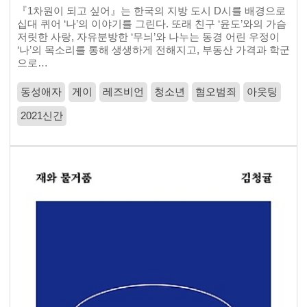
『1차원이 되고 싶어』는 한국의 지방 도시 D시를 배경으로
십대 퀴어 ‘나’의 이야기를 그린다. 또래 친구 ‘윤도’와의 가슴
저릿한 사랑, 자유분방한 ‘무늬’와 나누는 동경 어린 우정이
‘나’의 목소리를 통해 생생하게 전해지고, 부동산 가격과 학군
으로…
동성애자
게이
레즈비언
청소년
혐오범죄
아웃팅
2021신간