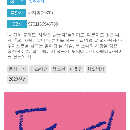
장 르
장편소설
출판사
사계절(2020)
ISBN
9791160946789
“시간이 흘러도, 사랑은 남는다”틀리지도, 다르지도 않은 나
의 『오, 사랑』뷰티 유튜버를 꿈꾸는 열여덟 살 오사랑과 타
투이스트를 꿈꾸는 열아홉 살 이솔, 두 소녀의 사랑을 담은
청소년소설. ‘학교 밖에서 꿈꾸기’ 모임에 나간 사랑이와 솔이
는 첫눈에 서…
동성애자
레즈비언
청소년
아웃팅
혐오범죄
2020신간