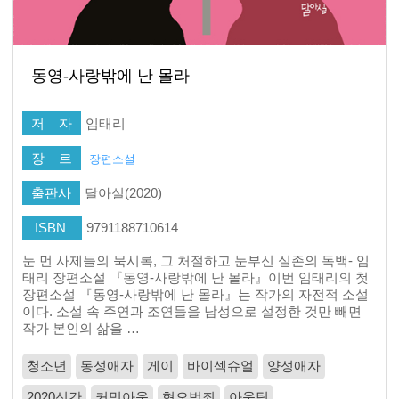
동영-사랑밖에 난 몰라
저 자
임태리
장 르
장편소설
출판사
달아실(2020)
ISBN
9791188710614
눈 먼 사제들의 묵시록, 그 처절하고 눈부신 실존의 독백- 임
태리 장편소설 『동영-사랑밖에 난 몰라』이번 임태리의 첫
장편소설 『동영-사랑밖에 난 몰라』는 작가의 자전적 소설
이다. 소설 속 주연과 조연들을 남성으로 설정한 것만 빼면
작가 본인의 삶을 …
청소년
동성애자
게이
바이섹슈얼
양성애자
2020신간
커밍아웃
혐오범죄
아웃팅