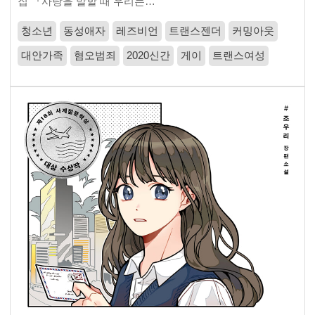
집 『사랑을 말할 때 우리는…
청소년
동성애자
레즈비언
트랜스젠더
커밍아웃
대안가족
혐오범죄
2020신간
게이
트랜스여성