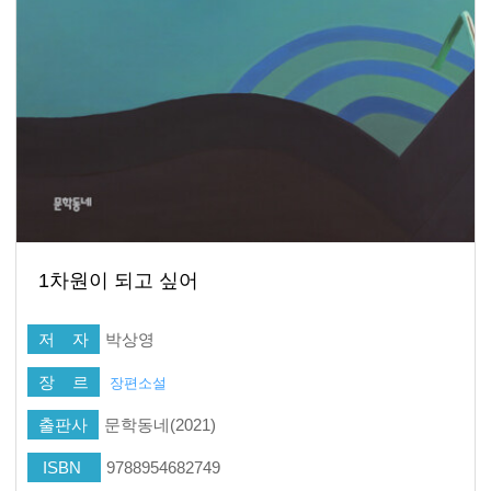
1차원이 되고 싶어
저 자
박상영
장 르
장편소설
출판사
문학동네(2021)
ISBN
9788954682749