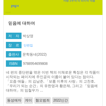
믿음에 대하여
저 자
박상영
장 르
단편집
출판사
문학동네(2022)
ISBN
9788954699808
네 편의 중단편을 엮은 이번 책의 이채로운 특징은 각 작품이
시작되는 페이지에 주인공의 이름이 붙어 있다는 점이다.
「요즘 애들」의 김남준, 「보름 이후의 사랑」의 고찬호,
「우리가 되는 순간」의 유한영과 황은채, 그리고 「믿음에
대하여」의 임철우가 …
동성애자
게이
혐오범죄
2022신간