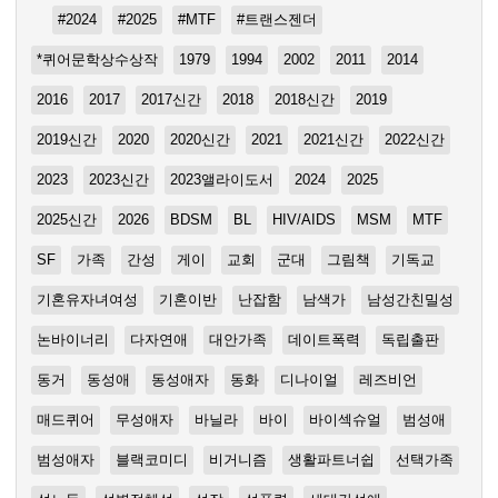
#2024
#2025
#MTF
#트랜스젠더
*퀴어문학상수상작
1979
1994
2002
2011
2014
2016
2017
2017신간
2018
2018신간
2019
2019신간
2020
2020신간
2021
2021신간
2022신간
2023
2023신간
2023앨라이도서
2024
2025
2025신간
2026
BDSM
BL
HIV/AIDS
MSM
MTF
SF
가족
간성
게이
교회
군대
그림책
기독교
기혼유자녀여성
기혼이반
난잡함
남색가
남성간친밀성
논바이너리
다자연애
대안가족
데이트폭력
독립출판
동거
동성애
동성애자
동화
디나이얼
레즈비언
매드퀴어
무성애자
바닐라
바이
바이섹슈얼
범성애
범성애자
블랙코미디
비거니즘
생활파트너쉽
선택가족