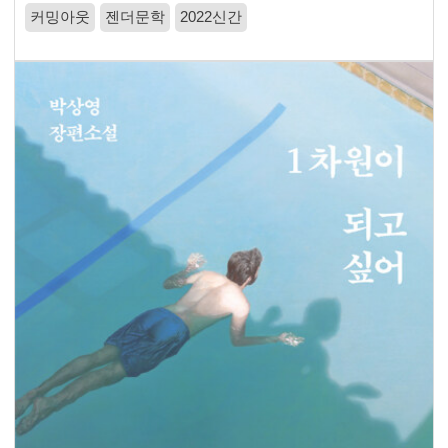
커밍아웃
젠더문학
2022신간