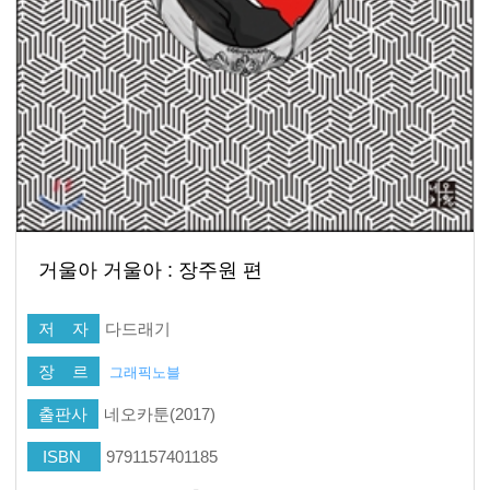
거울아 거울아 : 장주원 편
저 자
다드래기
장 르
그래픽노블
출판사
네오카툰(2017)
ISBN
9791157401185