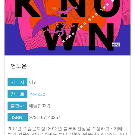
언노운
저 자
이진
장 르
장편소설
출판사
해냄(2022)
ISBN
9791167140357
2017년 수림문학상, 2012년 블루픽션상을 수상하고 <기타
부기 셔플>, <아르주만드 뷰티 살롱>, 앤솔러지<코스트 베니