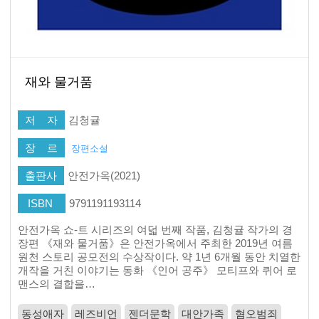
재와 물거품
저 자
김청귤
장 르
장편소설
출판사
안전가옥(2021)
ISBN
9791191193114
안전가옥 쇼-트 시리즈의 여덟 번째 작품, 김청귤 작가의 경
장편 《재와 물거품》은 안전가옥에서 주최한 2019년 여름
원천 스토리 공모전의 수상작이다. 약 1년 6개월 동안 치열한
개작을 거친 이야기는 동화 《인어 공주》 모티프와 퀴어 로
맨스의 결합을…
동성애자
레즈비언
젠더문학
대안가족
혐오범죄