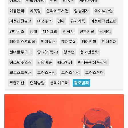
성노동
성별정체성
성장
성폭력
세대간성애
아동문학
아웃팅
앨라이도서전
양성애자
에이섹슈얼
여성간친밀성
여성주의
연대
유사가족
이성애규범교란
인터섹스
장애
재정체화
전퀴시
전환치료
정체성
젠더디스포리아
젠더리스
젠더문학
젠더벤딩
젠더퀴어
젠더플루이드
종교(기독교)
청소년
청소년문학
청소년주인공
커밍아웃
퀘스쳐닝
퀴어문학상수상작
크로스드레서
트랜스남성
트랜스여성
트랜스젠더
트랜지션
팬섹슈얼
폴리아모리
혐오범죄