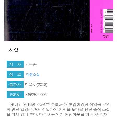
신일
저 자
김봉곤
장 르
단편소설
출판사
민음사(2018)
ISBN
K662532004
『릿터』 2018년 2·3월호 수록.군대 후임이었던 신일을 우연
히 만난 일명은 과거 신일과의 기억을 토대로 썼던 습작 소설
을 다시 읽어 본다. 다른 사람에게 커밍아웃을 하는 것은 자