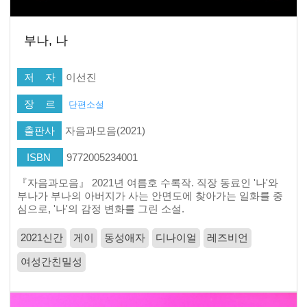
부나, 나
저 자
이선진
장 르
단편소설
출판사
자음과모음(2021)
ISBN
9772005234001
『자음과모음』 2021년 여름호 수록작. 직장 동료인 '나'와
부나가 부나의 아버지가 사는 안면도에 찾아가는 일화를 중
심으로, '나'의 감정 변화를 그린 소설.
2021신간
게이
동성애자
디나이얼
레즈비언
여성간친밀성