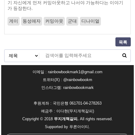
기 자신에게 먼저 커밍아웃하고 나서야 가능하다는 이야기
가 등장한다.
게이
동성애자
커밍아웃
군대
디나이얼
목록
이메일 : rainbowbookmark1@gmail.com
트위터(X) : @rainbowbookm
인스타그램: rainbowbookmark
후원계좌 : 국민은행 061701-04-278263
예금주 : 이다현(무지개책갈피)
Copyright © 2018
무지개책갈피.
All rights reserved.
Supported by
푸른아이티.