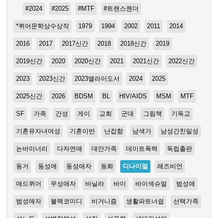
#2024
#2025
#MTF
#트랜스젠더
*퀴어문학상수상작
1979
1994
2002
2011
2014
2016
2017
2017신간
2018
2018신간
2019
2019신간
2020
2020신간
2021
2021신간
2022신간
2023
2023신간
2023앨라이도서
2024
2025
2025신간
2026
BDSM
BL
HIV/AIDS
MSM
MTF
SF
가족
간성
게이
교회
군대
그림책
기독교
기혼유자녀여성
기혼이반
난잡함
남색가
남성간친밀성
논바이너리
다자연애
대안가족
데이트폭력
독립출판
동거
동성애
동성애자
동화
디나이얼
레즈비언
매드퀴어
무성애자
바닐라
바이
바이섹슈얼
범성애
범성애자
블랙코미디
비거니즘
생활파트너쉽
선택가족