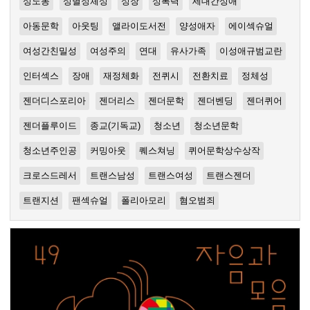
성노동
성별정체성
성장
성폭력
세대간성애
아동문학
아웃팅
앨라이도서전
양성애자
에이섹슈얼
여성간친밀성
여성주의
연대
유사가족
이성애규범교란
인터섹스
장애
재정체화
전퀴시
전환치료
정체성
젠더디스포리아
젠더리스
젠더문학
젠더벤딩
젠더퀴어
젠더플루이드
종교(기독교)
청소년
청소년문학
청소년주인공
커밍아웃
퀘스쳐닝
퀴어문학상수상작
크로스드레서
트랜스남성
트랜스여성
트랜스젠더
트랜지션
팬섹슈얼
폴리아모리
혐오범죄