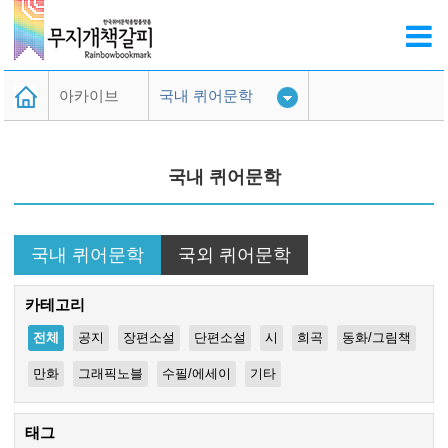
아카이브
국내 퀴어문학
무책활용가이드
국내 퀴어문학
검색도움말
퀴어문학 DB
국내 퀴어문학
국외 퀴어문학
카테고리
전체
공지
장편소설
단편소설
시
희곡
동화/그림책
만화
그래픽노블
수필/에세이
기타
태그